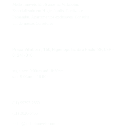
Mello Imóveis há 56 anos na Villaboim.
Especializado em Higienópolis, Perdizes e
Pacaembu. Apartamentos exclusivos. Consulte
um de nossos Corretores
ENDEREÇO
Praça Villaboim, 150, Higienópolis, São Paulo, SP, CEP -
01241-010
HORÁRIO DE FUNCIONAMENTO
seg a sex: 9:00am até 18:30pm
sab: 9:00am – 16:00pm
CONTATO
(11) 99392-2860
(11) 3826-6455
mello@melloimoveis.com.br