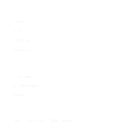
ÁREAS DE ATUAÇÃO
Casas
Apartamentos
Coberturas
Comerciais
INSTITUCIONAL
Quem somos
Trabalhe conosco
Contato
Comprar ou alugar na
Mello Imóveis