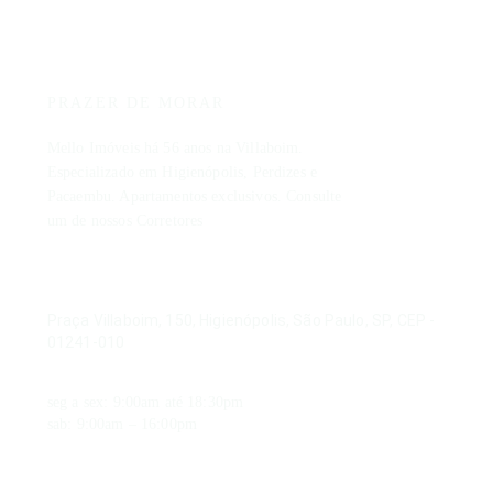
Mello
Imóveis
PRAZER DE MORAR
Mello Imóveis há 56 anos na Villaboim.
Especializado em Higienópolis, Perdizes e
Pacaembu. Apartamentos exclusivos. Consulte
um de nossos Corretores
ENDEREÇO
Praça Villaboim, 150, Higienópolis, São Paulo, SP, CEP -
01241-010
HORÁRIO DE FUNCIONAMENTO
seg a sex: 9:00am até 18:30pm
sab: 9:00am – 16:00pm
CONTATO