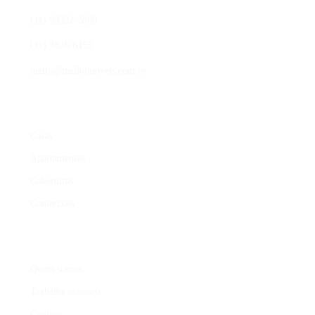
(11) 99392-2860
(11) 3826-6455
mello@melloimoveis.com.br
ÁREAS DE ATUAÇÃO
Casas
Apartamentos
Coberturas
Comerciais
INSTITUCIONAL
Quem somos
Trabalhe conosco
Contato