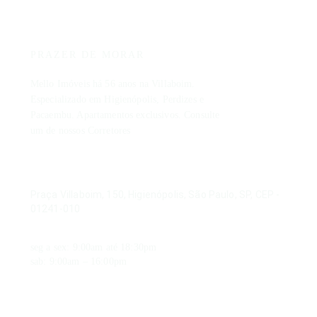
Mello
Descrição do imóvel
Imóveis
Localizado a uma quadra da Av. Higienópolis, amplo apartamento com ja
PRAZER DE MORAR
Valores
Mello Imóveis há 56 anos na Villaboim.
Especializado em Higienópolis, Perdizes e
Venda:
R$ 2.390.000,00
Condomínio:
R$ 4.900,00
Pacaembu. Apartamentos exclusivos. Consulte
IPTU:
R$ 2.500,00
um de nossos Corretores
Localização
ENDEREÇO
São Paulo
Praça Villaboim, 150, Higienópolis, São Paulo, SP, CEP -
01241-010
HORÁRIO DE FUNCIONAMENTO
seg a sex: 9:00am até 18:30pm
sab: 9:00am – 16:00pm
CONTATO