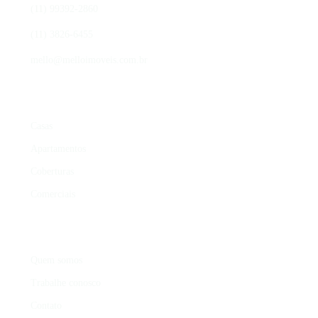
(11) 99392-2860
(11) 3826-6455
mello@melloimoveis.com.br
ÁREAS DE ATUAÇÃO
Casas
Apartamentos
Coberturas
Comerciais
INSTITUCIONAL
Quem somos
Trabalhe conosco
Contato