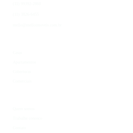
(11) 99392-2860
(11) 3826-6455
mello@melloimoveis.com.br
ÁREAS DE ATUAÇÃO
Casas
Apartamentos
Coberturas
Comerciais
INSTITUCIONAL
Quem somos
Trabalhe conosco
Contato