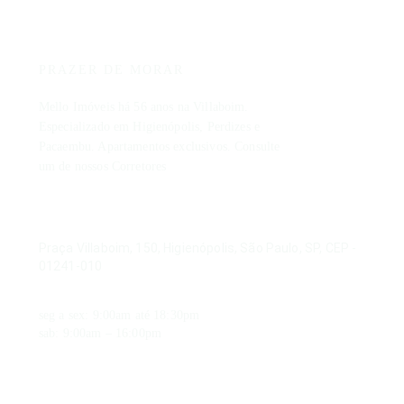
Mello
Descrição do imóvel
Imóveis
. Pronto para morar. Living para 02 ambientes. Lavabo. Amplos dormitór
PRAZER DE MORAR
Valores
Mello Imóveis há 56 anos na Villaboim.
Especializado em Higienópolis, Perdizes e
Venda:
R$ 2.500.000,00
Condomínio:
R$ 3.670,00
Pacaembu. Apartamentos exclusivos. Consulte
IPTU:
R$ 1.100,00
um de nossos Corretores
Localização
ENDEREÇO
São Paulo
Praça Villaboim, 150, Higienópolis, São Paulo, SP, CEP -
01241-010
HORÁRIO DE FUNCIONAMENTO
seg a sex: 9:00am até 18:30pm
sab: 9:00am – 16:00pm
CONTATO