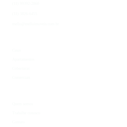
(11) 99392-2860
(11) 3826-6455
mello@melloimoveis.com.br
ÁREAS DE ATUAÇÃO
Casas
Apartamentos
Coberturas
Comerciais
INSTITUCIONAL
Quem somos
Trabalhe conosco
Contato