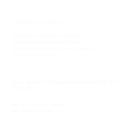
Mello
Descrição do imóvel
Imóveis
Projeto assinado pelos arquitetos Alberto Botti e Marc Rubin. Edifício
PRAZER DE MORAR
Valores
Mello Imóveis há 56 anos na Villaboim.
Especializado em Higienópolis, Perdizes e
Venda:
R$ 4.000.000,00
Pacaembu. Apartamentos exclusivos. Consulte
Condomínio:
R$ 8.860,84
um de nossos Corretores
IPTU:
R$ 4.838,40
Localização
ENDEREÇO
Praça Villaboim, 150, Higienópolis, São Paulo, SP, CEP -
Higienópolis, São Paulo
- SP
01241-010
HORÁRIO DE FUNCIONAMENTO
seg a sex: 9:00am até 18:30pm
sab: 9:00am – 16:00pm
CONTATO